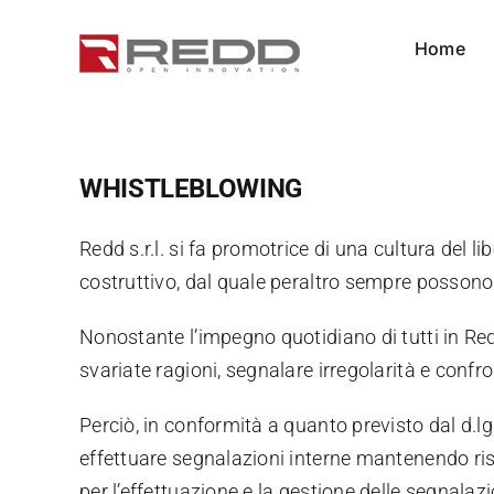
Skip
to
Home
content
WHISTLEBLOWING
Redd s.r.l. si fa promotrice di una cultura del 
costruttivo, dal quale peraltro sempre possono
Nonostante l’impegno quotidiano di tutti in Re
svariate ragioni, segnalare irregolarità e confr
Perciò, in conformità a quanto previsto dal d.lg
effettuare segnalazioni interne mantenendo rise
per l’effettuazione e la gestione delle segnalazi