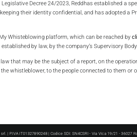
f Legislative Decree 24/2023, Reddhas established a sp
 keeping their identity confidential, and has adopted a P
e My Whisteblowing platform, which can be reached by
cl
s established by law, by the company’s Supervisory Body
he law that may be the subject of a report, on the opera
 the whistleblower, to the people connected to them or ot
rl. | P.IVA IT01327890248 | Codice SDI: SN4CSRI - Via Vica 19/21 - 36027 Ro