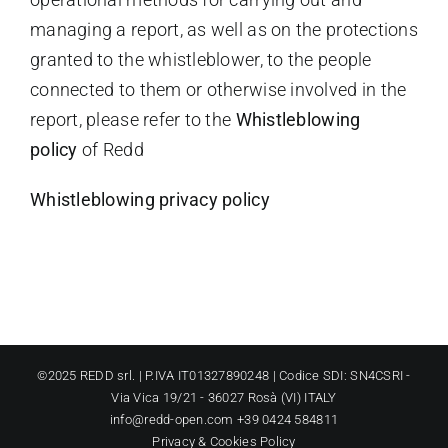
managing a report, as well as on the protections
granted to the whistleblower, to the people
connected to them or otherwise involved in the
report, please refer to the
Whistleblowing
policy
of Redd
Whistleblowing privacy policy
©2025 REDD srl. | P.IVA IT01327890248 | Codice SDI: SN4CSRI -
Via Vica 19/21 - 36027 Rosà (VI) ITALY
info@redd-open.com +39 0424 584811
Privacy
&
Cookies Policy