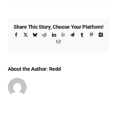
Accettazione
delle
condizioni
generali
Share This Story, Choose Your Platform!
di
vendita
Facebook
X
Bluesky
Reddit
LinkedIn
WhatsApp
Telegram
Tumblr
Pinterest
Xing
Email
About the Author:
Redd