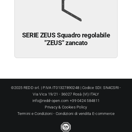
SERIE ZEUS Squadro regolabile
"ZEUS" zancato
©2025 REDD srl. | P.IVA IT01327890248 | Codice SDI: SN4CSRI -
Via Vica 19/21 - 36027 Rosà (VI) ITALY
info@redd-open.com +39 0424 584811
Privacy
&
Cookies Policy
Termini e Condizioni
-
Condizioni di vendita E-commerce