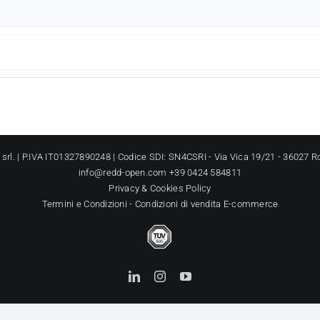
rl. | P.IVA IT01327890248 | Codice SDI: SN4CSRI - Via Vica 19/21 - 36027 Ro
info@redd-open.com +39 0424 584811
Privacy
&
Cookies Policy
Termini e Condizioni
-
Condizioni di vendita E-commerce
LinkedIn
Instagram
YouTube